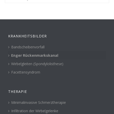
KRANKHEITSBILDER
Bandscheibenvorfall
Enger Rückenmarkskanal
Wirbelgleiten (Spondylolisthese)
Facettensyndrom
THERAPIE
Minimalinvasive Schmerztherapie
Infiltration der Wirbelgelenke