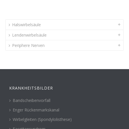
Halswirbelsäule
Lendenwirbelsäule
Periphere Nerven
KRANKHEITSBILDER
Bandscheibenvorfall
Enger Rückenmarkskanal
Wirbelgleiten (Spondylolisthese)
Facettensyndrom